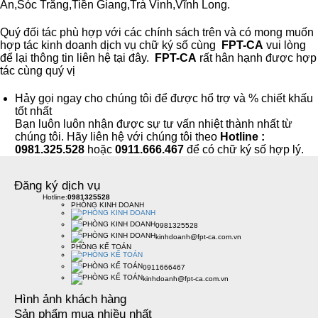
An,Sóc Trăng,Tiền Giang,Trà Vinh,Vĩnh Long.
Quý đối tác phù hợp với các chính sách trên và có mong muốn
hợp tác kinh doanh dịch vụ chữ ký số cùng
FPT-CA
vui lòng
để lại thông tin liên hệ tại đây.
FPT-CA
rất hân hạnh được hợp
tác cùng quý vị
Hảy gọi ngay cho chúng tôi để được hổ trợ và % chiết khấu
tốt nhất
Bạn luôn luôn nhận được sự tư vấn nhiệt thành nhất từ
chúng tôi. Hãy liên hệ với chúng tôi theo
Hotline :
0981.325.528
hoặc
0911.666.467
để có chữ ký số hợp lý.
Đăng ký dịch vụ
Hotline:
0981325528
PHÒNG KINH DOANH
0981325528
kinhdoanh@fpt-ca.com.vn
PHÒNG KẾ TOÁN
0911666467
kinhdoanh@fpt-ca.com.vn
Hình ảnh khách hàng
Sản phẩm mua nhiều nhất