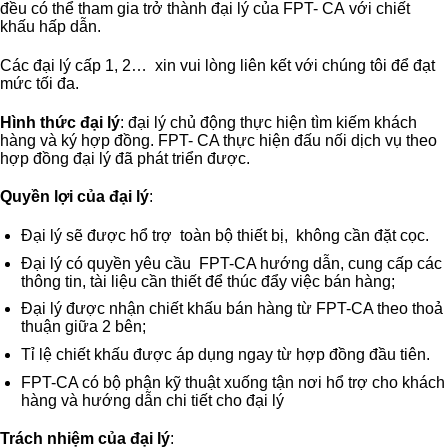
đều có thể tham gia trở thành đại lý của FPT- CA với chiết
Để Hướng Khuyến Mãi Lớn
khấu hấp dẫn.
Các đại lý cấp 1, 2… xin vui lòng liên kết với chúng tôi để đạt
mức tối đa.
Hình thức đại lý
: đại lý chủ động thực hiện tìm kiếm khách
hàng và ký hợp đồng. FPT- CA thực hiện đấu nối dịch vụ theo
hợp đồng đại lý đã phát triển được.
Quyền lợi của đại lý
:
Đại lý sẽ được hổ trợ toàn bộ thiết bị, không cần đặt cọc.
Đại lý có quyền yêu cầu FPT-CA hướng dẫn, cung cấp các
thông tin, tài liệu cần thiết để thúc đẩy việc bán hàng;
Đại lý được nhận chiết khấu bán hàng từ FPT-CA theo thoả
thuận giữa 2 bên;
Tỉ lệ chiết khấu được áp dụng ngay từ hợp đồng đầu tiên.
FPT-CA có bộ phận kỹ thuật xuống tận nơi hổ trợ cho khách
hàng và hướng dẫn chi tiết cho đại lý
Trách nhiệm của đại lý
: