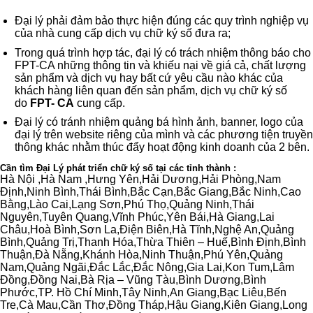
Đại lý phải đảm bảo thực hiện đúng các
quy trình nghiệp vụ
của nhà cung cấp dịch vụ chữ ký số đưa ra;
Trong quá trình hợp tác, đại lý có trách nhiệm thông báo cho
FPT-CA những thông tin và khiếu nại về giá cả, chất lượng
sản phẩm và dịch vụ hay bất cứ yêu cầu nào khác của
khách hàng liên quan đến sản phẩm, dịch vụ chữ ký số
do
FPT- CA
cung cấp.
Đại lý có tránh nhiệm quảng bá hình ảnh, banner, logo của
đại lý trên website riêng của mình và các phương tiện truyền
thông khác nhằm thúc đẩy hoạt động kinh doanh của 2 bên.
Cần tìm Đại Lý phát triển chữ ký số tại các tỉnh thành :
Hà Nội ,Hà Nam ,Hưng Yên,Hải Dương,Hải Phòng,Nam
Định,Ninh Bình,Thái Bình,Bắc Cạn,Bắc Giang,Bắc Ninh,Cao
Bằng,Lào Cai,Lạng Sơn,Phú Thọ,Quảng Ninh,Thái
Nguyên,Tuyên Quang,Vĩnh Phúc,Yên Bái,Hà Giang,Lai
Châu,Hoà Bình,Sơn La,Điện Biên,Hà Tĩnh,Nghệ An,Quảng
Bình,Quảng Trị,Thanh Hóa,Thừa Thiên – Huế,Bình Định,Bình
Thuận,Đà Nẵng,Khánh Hòa,Ninh Thuận,Phú Yên,Quảng
Nam,Quảng Ngãi,Đắc Lắc,Đắc Nông,Gia Lai,Kon Tum,Lâm
Đồng,Đồng Nai,Bà Rịa – Vũng Tàu,Bình Dương,Bình
Phước,TP. Hồ Chí Minh,Tây Ninh,An Giang,Bạc Liêu,Bến
Tre,Cà Mau,Cần Thơ,Đồng Tháp,Hậu Giang,Kiên Giang,Long