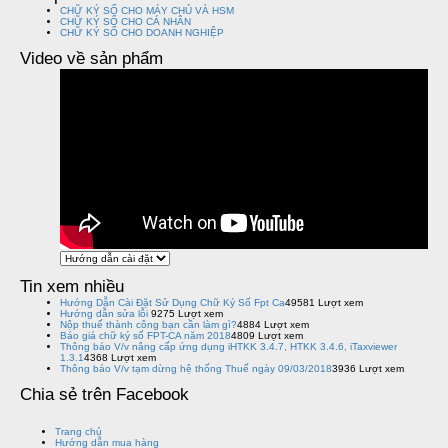
CHỮ KÝ SỐ CHO MÁY CHỦ VÀ HSM
CHỮ KÝ SỐ CHO CÁ NHÂN
CHỮ KÝ SỐ CHO DOANH NGHIỆP
Video về sản phẩm
Tin xem nhiều
Hướng Dẫn Cài Đặt Sử Dụng Chữ Ký Số Fpt Ca
49581 Lượt xem
Hướng dẫn sửa lỗi
9275 Lượt xem
Nộp thuế thành công bạn cần làm gì?
4884 Lượt xem
Báo giá chữ ký số FPT-CA năm 2018
4809 Lượt xem
Thông báo V/v nâng cấp ứng dụng iHTKK 3.4.7, HTKK 3.4.6, iTaxviewer
1.3.1
4368 Lượt xem
Thông báo V/v tạm dừng hệ thống Thuế ngày 09/03/2018
3936 Lượt xem
Chia sẻ trên Facebook
Trang chủ
Hướng dẫn mua hàng