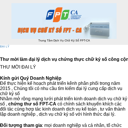
Trung Tâm Dịch Vụ Chữ Ký Số FPT-CA
ĐẠI LÝ
Menu
Gọi điện
SMS
Thư mời làm đại lý dịch vụ chứng thực chữ ký số công cộ
0
Trang chủ
THƯ MỜI ĐẠI LÝ
Giới thiệu
HỢP ĐỒNG ĐIỆN TỬ FPT
Danh mục Sản Phẩm
CHỮ KÝ SỐ FPT-CA
Kính gửi Quý Doanh Nghiệp
BẢO HIỂM XÃ HỘI
Báo giá toàn quốc
Để thực hiện kế hoạch phát triển kênh phân phối trong năm
Tải về
2015 , Chúng tôi có nhu cầu tìm kiếm đại lý cung cấp dịch vụ
HƯỚNG DẪN
TIN TỨC
chữ ký số
HÓA ĐƠN ĐIỆN TỬ
CHỨNG TỪ THUẾ TNCN ĐIỆN TỬ
Nhằm mở rộng mạng lưới phát triển kinh doanh dịch vụ chữ ký
PM HẢI QUAN FPT
số ,
chứng thư số FPT-CA
có chính sách khuyến khích các
Đại lý
Liên hệ
đối tác cùng hợp tác kinh doanh dịch vụ kế toán , tư vấn thành
Đăng Ký Dịch Vụ
lập doanh nghiệp , dịch vụ chữ ký số với hình thức đại lý.
Hotline:
0981 325 528
(8-21h, cả T7 & CN)
Đối tượng tham gia
: mọi doanh nghiệp và cá nhân, tổ chức
Liên Hệ Ngay