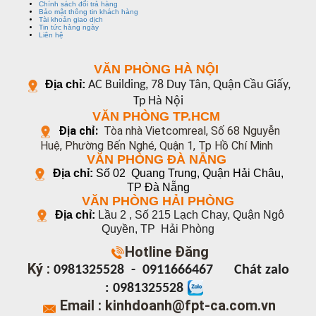
Chính sách đổi trả hàng
Bảo mật thông tin khách hàng
Tài khoản giao dịch
Tin tức hàng ngày
Liên hệ
VĂN PHÒNG HÀ NỘI
Địa chỉ:
AC Building, 78 Duy Tân, Quận Cầu Giấy,
Tp Hà Nội
VĂN PHÒNG TP.HCM
Địa chỉ:
Tòa nhà Vietcomreal, Số 68 Nguyễn
Huệ, Phường Bến Nghé, Quận 1, Tp Hồ Chí Minh
VĂN PHÒNG ĐÀ NẴNG
Địa chỉ:
Số 02 Quang Trung, Quận Hải Châu,
TP Đà Nẵng
VĂN PHÒNG HẢI PHÒNG
Địa chỉ:
Lầu 2 , Số 215 Lạch Chay, Quận Ngô
Quyền, TP
Hải Phòng
Hotline
Đăng
Ký :
0981325528
-
0911666467
Chát zalo
: 0981325528
Email : kinhdoanh@fpt-ca.com.vn