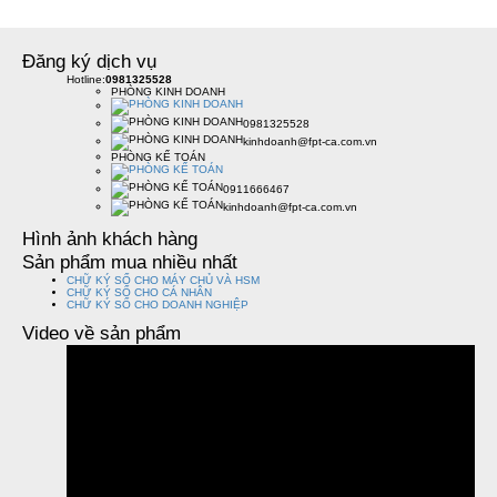
Đăng ký dịch vụ
Hotline:
0981325528
PHÒNG KINH DOANH
0981325528
kinhdoanh@fpt-ca.com.vn
PHÒNG KẾ TOÁN
0911666467
kinhdoanh@fpt-ca.com.vn
Hình ảnh khách hàng
Sản phẩm mua nhiều nhất
CHỮ KÝ SỐ CHO MÁY CHỦ VÀ HSM
CHỮ KÝ SỐ CHO CÁ NHÂN
CHỮ KÝ SỐ CHO DOANH NGHIỆP
Video về sản phẩm