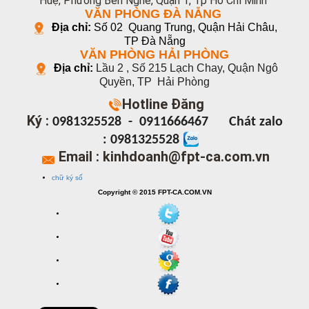
Huệ, Phường Bến Nghé, Quận 1, Tp Hồ Chí Minh
VĂN PHÒNG ĐÀ NẴNG
Địa chỉ:
Số 02 Quang Trung, Quận Hải Châu,
TP Đà Nẵng
VĂN PHÒNG HẢI PHÒNG
Địa chỉ:
Lầu 2 , Số 215 Lạch Chay, Quận Ngô
Quyền, TP
Hải Phòng
Hotline
Đăng
Ký :
0981325528
-
0911666467
Chát zalo
: 0981325528
Email : kinhdoanh@fpt-ca.com.vn
chữ ký số
Copyright © 2015 FPT-CA.COM.VN