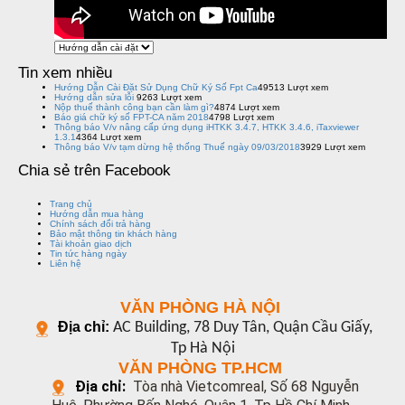
Tin xem nhiều
Hướng Dẫn Cài Đặt Sử Dụng Chữ Ký Số Fpt Ca
49513 Lượt xem
Hướng dẫn sửa lỗi
9263 Lượt xem
Nộp thuế thành công bạn cần làm gì?
4874 Lượt xem
Báo giá chữ ký số FPT-CA năm 2018
4798 Lượt xem
Thông báo V/v nâng cấp ứng dụng iHTKK 3.4.7, HTKK 3.4.6, iTaxviewer
1.3.1
4364 Lượt xem
Thông báo V/v tạm dừng hệ thống Thuế ngày 09/03/2018
3929 Lượt xem
Chia sẻ trên Facebook
Trang chủ
Hướng dẫn mua hàng
Chính sách đổi trả hàng
Bảo mật thông tin khách hàng
Tài khoản giao dịch
Tin tức hàng ngày
Liên hệ
VĂN PHÒNG HÀ NỘI
Địa chỉ:
AC Building, 78 Duy Tân, Quận Cầu Giấy,
Tp Hà Nội
VĂN PHÒNG TP.HCM
Địa chỉ:
Tòa nhà Vietcomreal, Số 68 Nguyễn